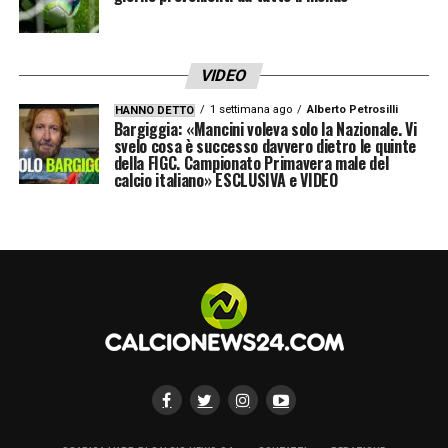
LAZIO PRIMAVERA (4-3-3):
Bosi (46’
Giacomone, 68’ Pannozzo); Ferrari (55’
VIDEO
Lauri), Bordon (55’ Ciucci), Bordoni (55’
1 settimana ago
Alberto Petrosilli
HANNO DETTO
Pernaselci), Calvani (46’ Trifelli); Gelli (46’
Bargiggia: «Mancini voleva solo la Nazionale. Vi
svelo cosa è successo davvero dietro le quinte
Santagostino), Farcomeni (46’ Milillo, 70’
della FIGC. Campionato Primavera male del
calcio italiano» ESCLUSIVA e VIDEO
Iorio), Morelli (46’ Battisti, 70’ Carbone);
Cuzzarella (46’ Curzi, 70’ Cangemi),
Sulejmani (46’ Montano, 70’ D’Agostino),
Serra (46’ Canali). All. Punzi.
LA PLAYLIST DELLE NOSTRE TOP NEWS