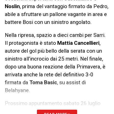
Noslin
, prima del vantaggio firmato da Pedro,
abile a sfruttare un pallone vagante in area e
battere Bosi con un sinistro angolato.
Nella ripresa, spazio a dieci cambi per Sarri.
Il protagonista è stato
Mattia Cancellieri
,
autore del gol più bello della serata con un
sinistro all’incrocio dai 25 metri. Nel finale,
dopo una buona reazione della Primavera, è
arrivata anche la rete del definitivo 3-0
firmata da
Toma Basic
, su assist di
Belahyane.
Prossimo appuntamento sabato 26 luglio
allo stadio “
Benito Stirpe
” di Frosinone, dove