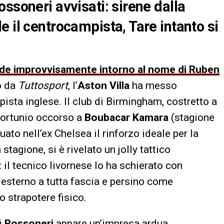
ssoneri avvisati: sirene dalla
 il centrocampista, Tare intanto si
ende improvvisamente intorno al nome di Ruben
o da
Tuttosport
, l’
Aston Villa
ha messo
ista inglese. Il club di Birmingham, costretto a
fortunio occorso a
Boubacar Kamara
(stagione
uato nell’ex Chelsea il rinforzo ideale per la
tagione, si è rivelato un jolly tattico
: il tecnico livornese lo ha schierato con
sterno a tutta fascia e persino come
o strapotere fisico.
ai
Rossoneri
appare un’impresa ardua.