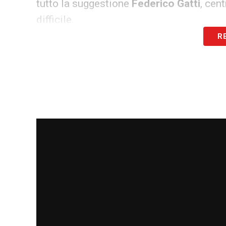
tutto la suggestione
Federico Gatti
, cen
difficile.
R
Intanto, la squadra prepara la delicata t
Cardinale
, ieri in visita a Milanello. L’a
Saelemaekers
: l’esterno belga ha lavora
dovesse recuperare, Allegri è pronto a la
Athekame
o adattare lo stesso Loftus-Ch
mezzo al campo per il veterano
Luka Mo
LA PLAYLIST DELLE NOSTRE TOP NEW