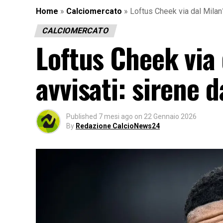
Home
»
Calciomercato
»
Loftus Cheek via dal Milan
CALCIOMERCATO
Loftus Cheek via
avvisati: sirene 
Published
7 mesi ago
on
22 Gennaio 2026
By
Redazione CalcioNews24