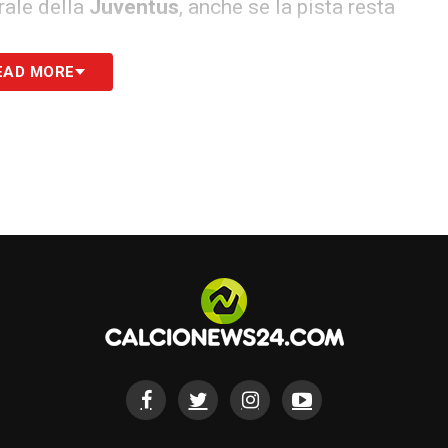
trale della
Juventus
, anche se la pista resta
EAD MORE
rasferta di Roma sotto lo sguardo di
Gerry
ttenzione dello staff medico è rivolta ad
Alexis
to a parte per un fastidio all’adduttore. Se non
nciare sulla destra del 3-5-2 il giovane
Zachary
eek. Certe, invece, le maglie da titolare in
dric
e il mediano
Youssouf Fofana
.
S