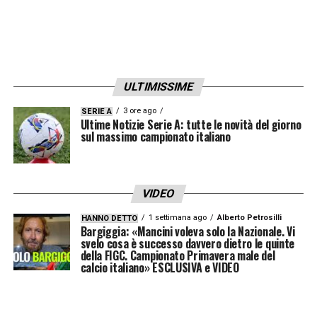
di un autentico “spiritus pugnandi”: persone
che rifiutano la resa e avvertono il peso
storico di una tradizione nobile. Essendo il
club riconosciuto come Ente Morale, i nostri
ULTIMISSIME
tesserati si sentono i custodi di un
3 ore ago
SERIE A
Ultime Notizie Serie A: tutte le novità del giorno
patrimonio etico che va oltre l’aspetto
sul massimo campionato italiano
sportivo».
LA PLAYLIST DELLE NOSTRE TOP NEWS
VIDEO
1 settimana ago
Alberto Petrosilli
HANNO DETTO
Bargiggia: «Mancini voleva solo la Nazionale. Vi
svelo cosa è successo davvero dietro le quinte
della FIGC. Campionato Primavera male del
calcio italiano» ESCLUSIVA e VIDEO