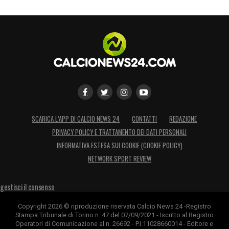
SCARICA L’APP DI CALCIO NEWS 24
CONTATTI
REDAZIONE
PRIVACY POLICY E TRATTAMENTO DEI DATI PERSONALI
INFORMATIVA ESTESA SUI COOKIE (COOKIE POLICY)
NETWORK SPORT REVIEW
gestisci il consenso
Copyright 2026 © riproduzione riservata Calcio News 24 -Registro
Stampa Tribunale di Torino n. 47 del 07/09/2021 - Iscritto al Registro
Operatori di Comunicazione al n. 26692 - P.I.11028660014 - Editore e