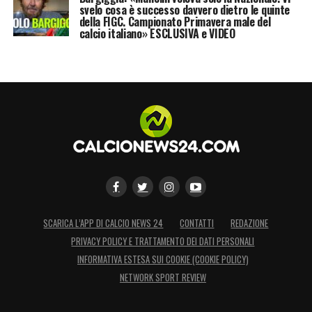
Bonifazi
, centrale classe ’96, mentre in porta
svelo cosa è successo davvero dietro le quinte
della FIGC. Campionato Primavera male del
è arrivato l’ex
Inter
Bardi
, scambiato con
calcio italiano» ESCLUSIVA e VIDEO
Ravaglia. Oggi è il giorno di un altro grande
colpo: è stato raggiunto un accordo tra il club
rossoblù e lo
Shanghai SIPG
per il
trasferimento a titolo definitivo
dell’attaccante austriaco classe ’89
Marko
Arnautovic
.
Marko Arnautovic in rossoblù:
finalmente Mihajlovic ha il
SCARICA L’APP DI CALCIO NEWS 24
CONTATTI
REDAZIONE
centravanti
PRIVACY POLICY E TRATTAMENTO DEI DATI PERSONALI
INFORMATIVA ESTESA SUI COOKIE (COOKIE POLICY)
Grande attesa in città per quello che sarà il
NETWORK SPORT REVIEW
nuovo centravanti. Mihajlovic lo cercava da