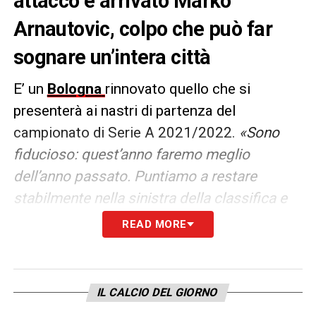
attacco è arrivato Marko
Arnautovic, colpo che può far
sognare un’intera città
E’ un
Bologna
rinnovato quello che si
presenterà ai nastri di partenza del
campionato di Serie A 2021/2022.
«Sono
fiducioso: quest’anno faremo meglio
dell’anno passato. Puntiamo a restare
stabilmente nella sinistra della classifica e
ad avvicinarsi il più possibile ai primi sette
READ MORE
posti
» ha dichiarato mister
Sinisa
Mihajlovic
al
Corriere dello Sport
in questi giorni. La
sfida dunque è lanciata. Il Bologna potrebbe
IL CALCIO DEL GIORNO
cedere qualche pezzo importante. Si è