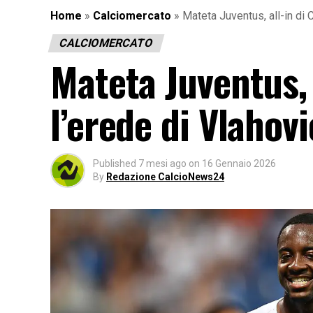
Home
»
Calciomercato
»
Mateta Juventus, all-in di C
CALCIOMERCATO
Mateta Juventus, a
l’erede di Vlahov
Published
7 mesi ago
on
16 Gennaio 2026
By
Redazione CalcioNews24