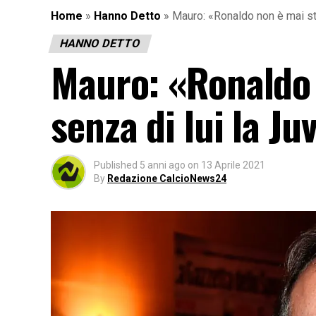
Home
»
Hanno Detto
»
Mauro: «Ronaldo non è mai sta
HANNO DETTO
Mauro: «Ronaldo 
senza di lui la Ju
Published
5 anni ago
on
13 Aprile 2021
By
Redazione CalcioNews24