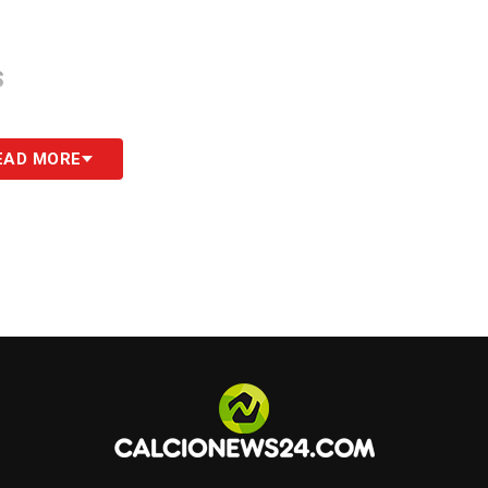
S
EAD MORE