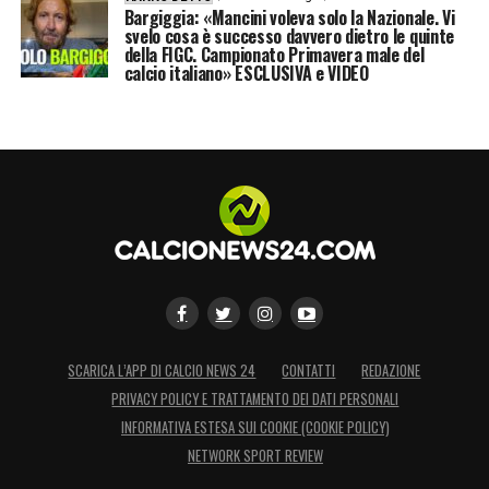
Bargiggia: «Mancini voleva solo la Nazionale. Vi
svelo cosa è successo davvero dietro le quinte
della FIGC. Campionato Primavera male del
calcio italiano» ESCLUSIVA e VIDEO
SCARICA L’APP DI CALCIO NEWS 24
CONTATTI
REDAZIONE
PRIVACY POLICY E TRATTAMENTO DEI DATI PERSONALI
INFORMATIVA ESTESA SUI COOKIE (COOKIE POLICY)
NETWORK SPORT REVIEW