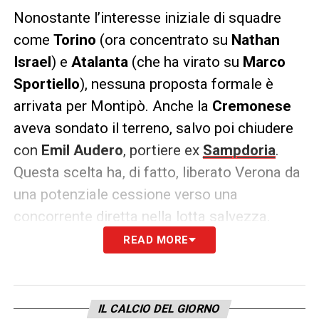
Nonostante l’interesse iniziale di squadre
come
Torino
(ora concentrato su
Nathan
Israel
) e
Atalanta
(che ha virato su
Marco
Sportiello
), nessuna proposta formale è
arrivata per Montipò. Anche la
Cremonese
aveva sondato il terreno, salvo poi chiudere
con
Emil Audero
, portiere ex
Sampdoria
.
Questa scelta ha, di fatto, liberato Verona da
una potenziale cessione verso una
concorrente diretta nella lotta salvezza.
READ MORE
Un legame solido con lo staff tecnico
L’allenatore dei portieri
Massimo Cataldi
,
IL CALCIO DEL GIORNO
figura storica e mentore per Montipò, ha