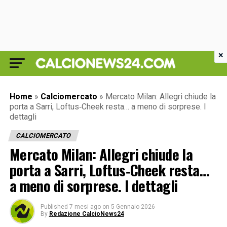
×
Home
»
Calciomercato
»
Mercato Milan: Allegri chiude la
porta a Sarri, Loftus‑Cheek resta… a meno di sorprese. I
dettagli
CALCIOMERCATO
Mercato Milan: Allegri chiude la
porta a Sarri, Loftus‑Cheek resta…
a meno di sorprese. I dettagli
Published
7 mesi ago
on
5 Gennaio 2026
By
Redazione CalcioNews24