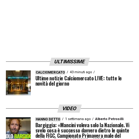
dell’inglese rendono l’incastro difficilmente
realizzabile in questa finestra di mercato.
LEGGI ANCHE –
Ultime notizie
Calciomercato LIVE: tutte le novità del
giorno
ULTIMISSIME
LA PLAYLIST DELLE NOSTRE TOP NEWS
43 minuti ago
CALCIOMERCATO
Ultime notizie Calciomercato LIVE: tutte le
novità del giorno
VIDEO
1 settimana ago
Alberto Petrosilli
HANNO DETTO
Bargiggia: «Mancini voleva solo la Nazionale. Vi
svelo cosa è successo davvero dietro le quinte
della FIGC. Campionato Primavera male del