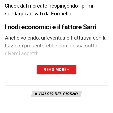
Cheek dal mercato, respingendo i primi
sondaggi arrivati da Formello.
I nodi economici e il fattore Sarri
Anche volendo, un’eventuale trattativa con la
Lazio si presenterebbe complessa sotto
diversi aspetti:
Ingaggio elevato
: Loftus-Cheek percepisce 4
READ MORE
milioni netti a stagione più bonus, una cifra fuori
portata per la Lazio senza un contributo del Milan o
un sacrificio economico del giocatore.
Ipotesi scambio con Gila
: resta sullo sfondo la
IL CALCIO DEL GIORNO
possibilità di inserire Mario Gila nell’operazione,
difensore molto apprezzato da Igli Tare. Tuttavia, le
valutazioni differenti e il peso dell’ingaggio