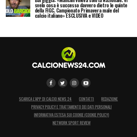
Bargiggia: «Mancini voleva solo la Nazionale. Vi
svelo cosa è successo davvero dietro le quinte
della FIGC. Campionato Primavera male del
calcio italiano» ESCLUSIVA e VIDEO
SCARICA L’APP DI CALCIO NEWS 24
CONTATTI
REDAZIONE
PRIVACY POLICY E TRATTAMENTO DEI DATI PERSONALI
INFORMATIVA ESTESA SUI COOKIE (COOKIE POLICY)
NETWORK SPORT REVIEW