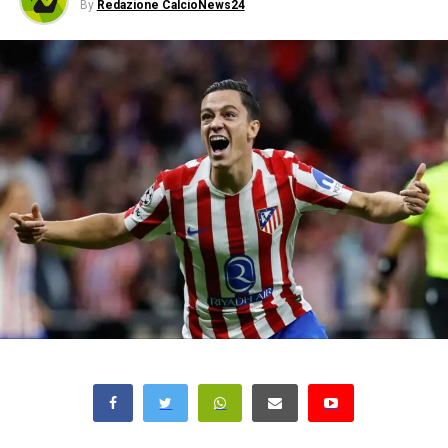
By
Redazione CalcioNews24