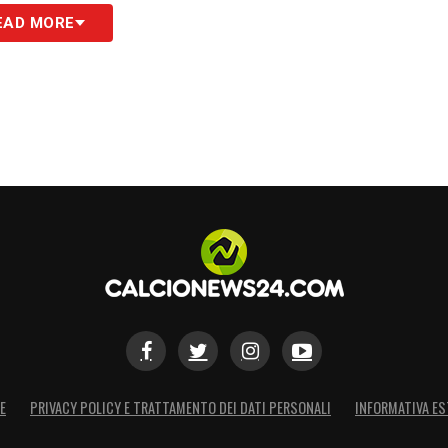
EAD MORE
a: trovare un successore all’altezza. La dirigenza
roseguire il lavoro impostato da Mertesacker,
e.
L’addio avverrà solo a giugno, permettendo
asciato dal carisma del gigante tedesco sarà
S
E
PRIVACY POLICY E TRATTAMENTO DEI DATI PERSONALI
INFORMATIVA ES