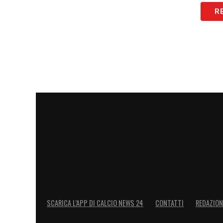
Il futuro dei Gunners
R
Ora per l’Arsenal si apre una fase delicat
dovrà individuare una figura capace di p
garantendo continuità tecnica e valorial
una transizione morbida
, ma il vuoto l
difficile da colmare.
LA PLAYLIST DELLE NOSTRE TOP NEW
SCARICA L’APP DI CALCIO NEWS 24
CONTATTI
REDAZION