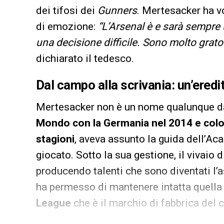
dei tifosi dei
Gunners
. Mertesacker ha v
di emozione:
“L’Arsenal è e sarà sempre 
una decisione difficile. Sono molto grato 
dichiarato il tedesco.
Dal campo alla scrivania: un’ered
Mertesacker non è un nome qualunque da
Mondo con la Germania nel 2014 e colon
stagioni
, aveva assunto la guida dell’Aca
giocato. Sotto la sua gestione, il vivaio 
producendo talenti che sono diventati l’a
ha permesso di mantenere intatta quell
League
che è il marchio di fabbrica del c