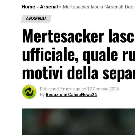
Home
»
Arsenal
»
Mertesacker lascia l’Arsenal! Decis
ARSENAL
Mertesacker lasci
ufficiale, quale r
motivi della sepa
Published
7 mesi ago
on
12 Gennaio 2026
By
Redazione CalcioNews24