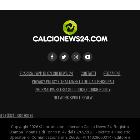
SCARICA L’APP DI CALCIO NEWS 24
CONTATTI
REDAZIONE
PRIVACY POLICY E TRATTAMENTO DEI DATI PERSONALI
INFORMATIVA ESTESA SUI COOKIE (COOKIE POLICY)
NETWORK SPORT REVIEW
gestisci il consenso
Copyright 2026 © riproduzione riservata Calcio News 24 -Registro
Stampa Tribunale di Torino n. 47 del 07/09/2021 - Iscritto al Registro
Operatori di Comunicazione al n. 26692 - P.I.11028660014 - Editore e