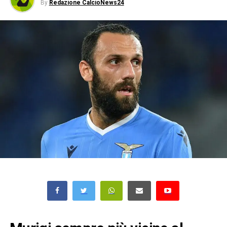
By
Redazione CalcioNews24