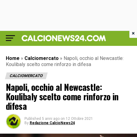
×
Home
»
Calciomercato
»
Napoli, occhio al Newcastle:
Koulibaly scelto come rinforzo in difesa
CALCIOMERCATO
Napoli, occhio al Newcastle:
Koulibaly scelto come rinforzo in
difesa
Published
5 anni ago
on
12 Ottobre 2021
By
Redazione CalcioNews24