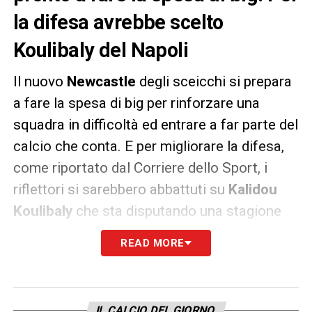
la difesa avrebbe scelto
Koulibaly del Napoli
Il nuovo
Newcastle
degli sceicchi si prepara
a fare la spesa di big per rinforzare una
squadra in difficoltà ed entrare a far parte del
calcio che conta. E per migliorare la difesa,
come riportato dal Corriere dello Sport, i
riflettori si sarebbero abbattuti su
Kalidou
Koulibaly
che sta disputando una stagione
incredibile con il
Napoli
.
READ MORE
Il centrale senegalese ha però il contratto in
scadenza nel 2023 e per strapparlo agli
azzurri, il
Newcastle
dovrà per forza trattare
IL CALCIO DEL GIORNO