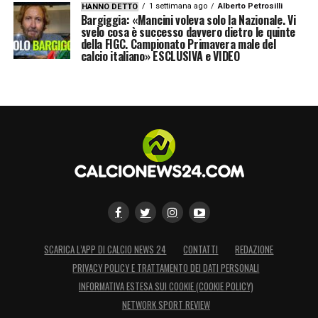
1 settimana ago
Alberto Petrosilli
HANNO DETTO
Bargiggia: «Mancini voleva solo la Nazionale. Vi
svelo cosa è successo davvero dietro le quinte
della FIGC. Campionato Primavera male del
calcio italiano» ESCLUSIVA e VIDEO
SCARICA L’APP DI CALCIO NEWS 24
CONTATTI
REDAZIONE
PRIVACY POLICY E TRATTAMENTO DEI DATI PERSONALI
INFORMATIVA ESTESA SUI COOKIE (COOKIE POLICY)
NETWORK SPORT REVIEW