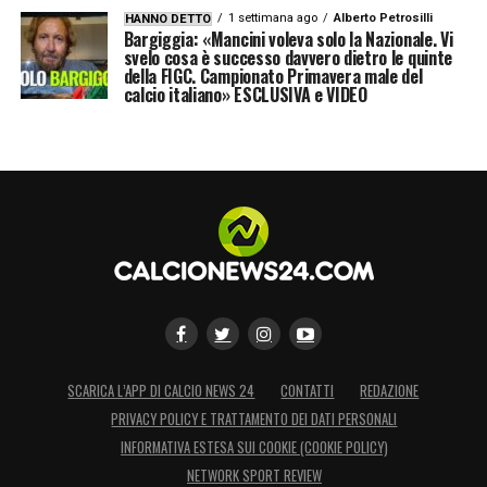
1 settimana ago
Alberto Petrosilli
HANNO DETTO
LA PLAYLIST DELLE NOSTRE TOP NEWS
Bargiggia: «Mancini voleva solo la Nazionale. Vi
svelo cosa è successo davvero dietro le quinte
della FIGC. Campionato Primavera male del
calcio italiano» ESCLUSIVA e VIDEO
SCARICA L’APP DI CALCIO NEWS 24
CONTATTI
REDAZIONE
PRIVACY POLICY E TRATTAMENTO DEI DATI PERSONALI
INFORMATIVA ESTESA SUI COOKIE (COOKIE POLICY)
NETWORK SPORT REVIEW