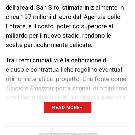
dell’area di San Siro, stimata inizialmente in
circa 197 milioni di euro dall’Agenzia delle
Entrate, e il costo ipotetico superiore al
miliardo per il nuovo stadio, rendono le
scelte particolarmente delicate.
Tra i temi cruciali vi è la definizione di
clausole contrattuali che regolino eventuali
ritiri unilaterali dal progetto. Una fonte come
Calcio e Finanza
riporta segnali di ottimismo,
con i due club più vicini a un’intesa concreta.
READ MORE
A rallentare il percorso sono stati anche
ritardi burocratici legati alla presentazione
dei documenti e all’ottenimento dei