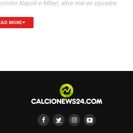
la contro Napoli e Milan, altre mie ex squadre,
EAD MORE
S