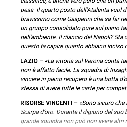
classifica, è anche vero però che un pun
pesa. Il quarto posto dell’Atalanta vuol d
bravissimo come Gasperini che sa far rend
un gruppo consolidato pure sul piano tatt
nell’ambiente. Il rilancio del Napoli? Sta
questo fa capire quanto abbiano inciso ce
LAZIO –
«La vittoria sul Verona conta t
non è affatto facile. La squadra di Inzag
vincere in pieno recupero è una botta d’o
stessa di avere tutte le carte per compete
RISORSE VINCENTI –
«Sono sicuro che r
Scarpa d’oro. Durante il digiuno del suo 
grande squadra non può non avere altri r