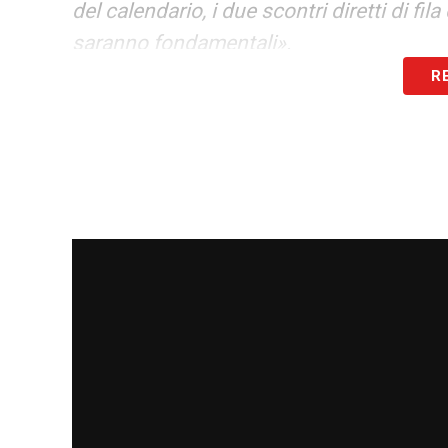
del calendario, i due scontri diretti di fi
saranno fondamentali».
R
LA PLAYLIST DELLE NOSTRE TOP NEW