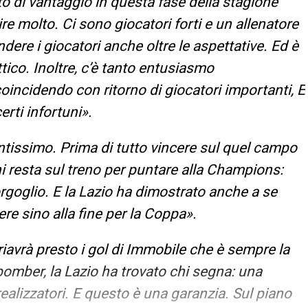
to di vantaggio in questa fase della stagione
ire molto. Ci sono giocatori forti e un allenatore
ere i giocatori anche oltre le aspettative. Ed è
ico. Inoltre, c’è tanto entusiasmo
 coincidendo con ritorno di giocatori importanti, E
rti infortuni».
antissimo. Prima di tutto vincere sul quel campo
hi resta sul treno per puntare alla Champions:
rgoglio. E la Lazio ha dimostrato anche a se
re sino alla fine per la Coppa».
iavrà presto i gol di Immobile che è sempre la
bomber, la Lazio ha trovato chi segna: una
ealizzatori. E questo è una garanzia. Sul piano