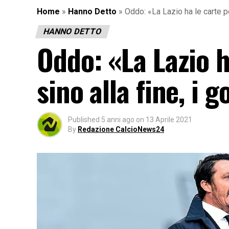
Home
»
Hanno Detto
»
Oddo: «La Lazio ha le carte p
HANNO DETTO
Oddo: «La Lazio 
sino alla fine, i
Published
5 anni ago
on
13 Aprile 2021
By
Redazione CalcioNews24