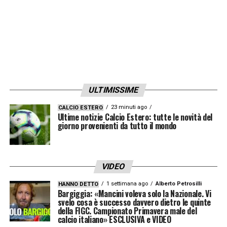
e tenendo l’Inter in vita sull’1-2 fino ai minuti
finali.
I FLOP
Marcus Thuram (Inter)
La sua partita è
macchiata indelebilmente dall’errore al 27′.
ULTIMISSIME
Sul punteggio di 1-1, dopo una grande
23 minuti ago
CALCIO ESTERO
Ultime notizie Calcio Estero: tutte le novità del
giocata di Lautaro e l’assist di Sucic, il
giorno provenienti da tutto il mondo
francese spreca un’occasione enorme
calciando alto sopra la traversa da ottima
posizione. È la sliding door del primo tempo:
VIDEO
un gol lì avrebbe potuto cambiare l’inerzia del
1 settimana ago
Alberto Petrosilli
HANNO DETTO
Bargiggia: «Mancini voleva solo la Nazionale. Vi
match. Nella ripresa ci riprova, ma senza la
svelo cosa è successo davvero dietro le quinte
della FIGC. Campionato Primavera male del
stessa pericolosità.
calcio italiano» ESCLUSIVA e VIDEO