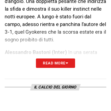
d’angolo. Una doppietta pesante che indirizza
la sfida e dimostra il suo killer instinct nelle
notti europee. A lungo è stato fuori dal
campo, adesso rientra e panchina l’autore del
3-1, quel Gyokeres che la scorsa estate era il
sogno proibito di tutti.
Alessandro Bastoni (Inter)
In una serata
difensivamente complessa per i nerazzurri,
READ MORE
che soffrono terribilmente le palle inattive
dei Gunners (il 2-1 è il 19° gol da corner per
l’Arsenal), Bastoni compie un intervento che
IL CALCIO DEL GIORNO
vale quanto un gol. Al 62′ è monumentale nel
recuperare su Saka tutto solo in area,
cancellando una rete che sembrava già fatta