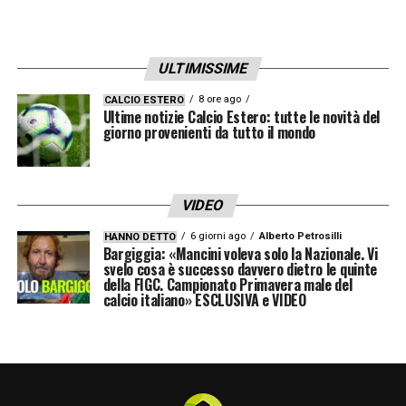
fuori (67′). Errori che hanno tenuto in vita il
Parma. A risolvere il rebus, quando la tattica
ULTIMISSIME
non bastava più, è stata la qualità pura in
profondità: il lancio illuminante di Barella al
8 ore ago
CALCIO ESTERO
Ultime notizie Calcio Estero: tutte le novità del
96′ per la corsa solitaria di Thuram
giorno provenienti da tutto il mondo
(freddissimo a differenza dei compagni) è la
sintesi di come la panchina lunga abbia
VIDEO
garantito un successo che avrebbe meritato
6 giorni ago
Alberto Petrosilli
HANNO DETTO
di essere certificato molto prima per volume
Bargiggia: «Mancini voleva solo la Nazionale. Vi
svelo cosa è successo davvero dietro le quinte
di gioco e quantità di occasioni prodotte.
della FIGC. Campionato Primavera male del
calcio italiano» ESCLUSIVA e VIDEO
LEGGI ANCHE –
Ultime Notizie Serie A:
tutte le novità del giorno sul massimo
campionato italiano