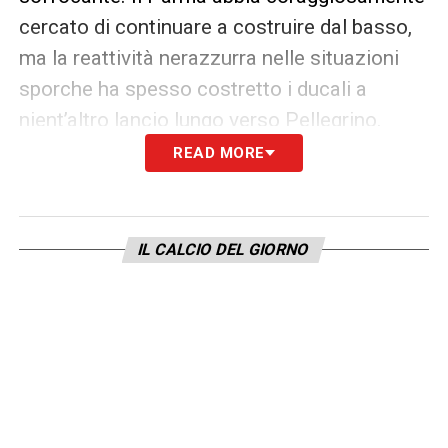
cercato di continuare a costruire dal basso,
ma la reattività nerazzurra nelle situazioni
sporche ha spesso costretto i ducali a
nient’altro lancio lungo verso Pellegrino.
READ MORE
Il paradosso dello spreco e la
profondità decisiva
Perché l’Inter non ha chiuso la gara fino al
IL CALCIO DEL GIORNO
recupero? Ci sono stati errori individuali
pesanti: Lautaro che piazza un rigore in
movimento centrale di piatto (40′) e
soprattutto Sucic che, a tu per tu con Corvi,
vanifica un assist perfetto di Mkhitaryan con
un controllo approssimativo prima di calciare