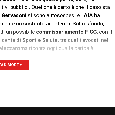
vi pubblici. Quel che è certo è che il caso sta
e
Gervasoni
si sono autosospesi e l’
AIA
ha
inare un sostituto ad interim. Sullo sfondo,
 di un possibile
commissariamento FIGC
, con il
sidente di
Sport e Salute
, tra quelli evocati nel
Mezzaroma
ricopra oggi quella carica è
EAD MORE
S