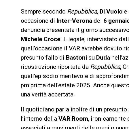
Sempre secondo
Repubblica
,
Di Vuolo
e
occasione di
Inter-Verona
del
6 gennai
denuncia presentata il giorno successivo 
Michele Croce
. Il legale, intervistato d
quell’occasione il VAR avrebbe dovuto rich
presunto fallo di
Bastoni
su
Duda
nell’az
ricostruzione riportata da
Repubblica
, C
quell’episodio meritevole di approfondim
pm prima dell’estate 2025. Anche questo 
una verità accertata.
Il quotidiano parla inoltre di un presunto 
l’interno della
VAR Room
, ironicamente 
associati a movimenti delle mani o pugni