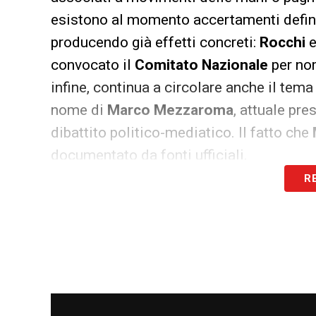
esistono al momento accertamenti definiti
producendo già effetti concreti:
Rocchi
convocato il
Comitato Nazionale
per nom
infine, continua a circolare anche il tema
nome di
Marco Mezzaroma
, attuale pre
dibattito politico-mediatico. Il fatto che
documentato da fonti ufficiali.
R
LA PLAYLIST DELLE NOSTRE TOP NEW