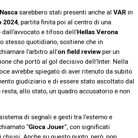
Nasca
sarebbero stati presenti anche al
VAR
in
o 2024
, partita finita poi al centro di una
dall’avvocato e tifoso dell’
Hellas Verona
allo stesso quotidiano, sostiene che in
iamare l’arbitro all’
on field review
per un
ione che portò al gol decisivo dell’Inter. Nella
roce avrebbe spiegato di aver ritenuto da subito
ento giudiziario e di essere stato ascoltato dal
resta, allo stato, un quadro accusatorio e non
sistema di segnali e gesti tra l’esterno e
chiamato “
Gioca Jouer
”, con significati
 chiusi. Anche su questo punto, però, non