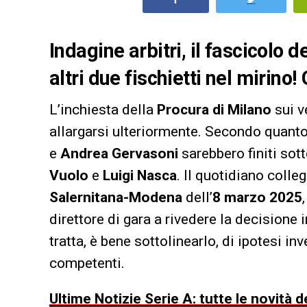
Indagine arbitri, il fascicolo d
altri due fischietti nel mirino! 
L’inchiesta della
Procura di Milano
sui ve
allargarsi ulteriormente. Secondo quanto
e
Andrea Gervasoni
sarebbero finiti sott
Vuolo
e
Luigi Nasca
. Il quotidiano colle
Salernitana-Modena
dell’
8 marzo 2025
direttore di gara a rivedere la decisione i
tratta, è bene sottolinearlo, di ipotesi in
competenti.
Ultime Notizie Serie A: tutte le novità