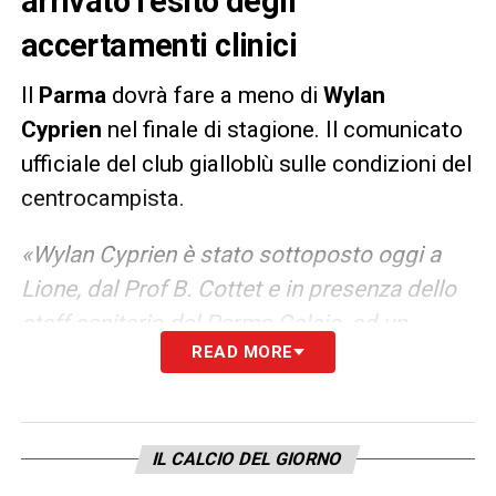
arrivato l’esito degli
accertamenti clinici
Il
Parma
dovrà fare a meno di
Wylan
Cyprien
nel finale di stagione. Il comunicato
ufficiale del club gialloblù sulle condizioni del
centrocampista.
«Wylan Cyprien è stato sottoposto oggi a
Lione, dal Prof B. Cottet e in presenza dello
staff sanitario del Parma Calcio, ad un
READ MORE
intervento di tenotomia dell’adduttore lungo
sinistro. L’operazione si è svolta come da
programma. L’atleta verrà dimesso domani
per iniziare la terapia che prevede una
IL CALCIO DEL GIORNO
prognosi di 3 mesi per la ripresa