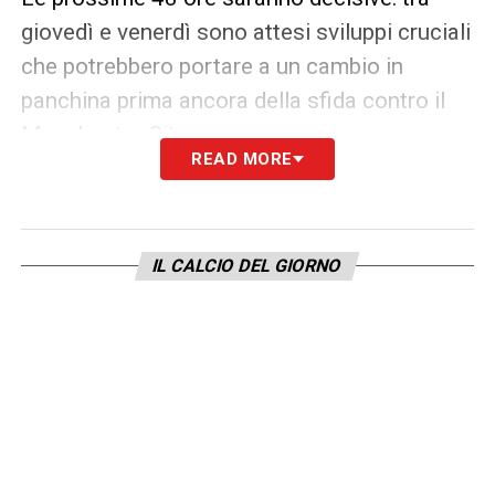
giovedì e venerdì sono attesi sviluppi cruciali
che potrebbero portare a un cambio in
panchina prima ancora della sfida contro il
Manchester City.
READ MORE
LEGGI ANCHE –
Premier League, indagini
in corso dopo Chelsea Aston Villa! Un
episodio che coinvolge la squadra di
IL CALCIO DEL GIORNO
Maresca: la ricostruzione
LA PLAYLIST DELLE NOSTRE TOP NEWS