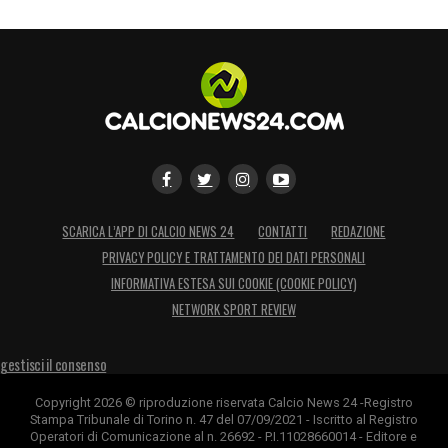
federale a scoprire ufficialmente le carte,
con l’obiettivo di arrivare alle elezioni di
giugno con il massimo peso possibile.
LA PLAYLIST DELLE NOSTRE TOP NEWS
SCARICA L’APP DI CALCIO NEWS 24
CONTATTI
REDAZIONE
PRIVACY POLICY E TRATTAMENTO DEI DATI PERSONALI
INFORMATIVA ESTESA SUI COOKIE (COOKIE POLICY)
NETWORK SPORT REVIEW
gestisci il consenso
Copyright 2026 © riproduzione riservata Calcio News 24 -Registro
Stampa Tribunale di Torino n. 47 del 07/09/2021 - Iscritto al Registro
Operatori di Comunicazione al n. 26692 - P.I.11028660014 - Editore e