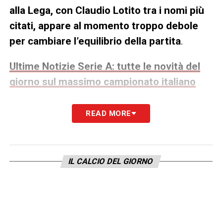
alla Lega, con Claudio Lotito tra i nomi più
citati, appare al momento troppo debole
per cambiare l’equilibrio della partita
.
Ultime Notizie Serie A: tutte le novità del
giorno sul massimo campionato italiano
FIGC
, oltre al nome c’è il pacchetto
READ MORE
di richieste della Serie A
L’assemblea di oggi, però, non servirà
soltanto a indicare un candidato. Secondo
La
IL CALCIO DEL GIORNO
Gazzetta dello Sport
,
i club di Serie A
vogliono anche accompagnare la scelta
con un documento politico contenente