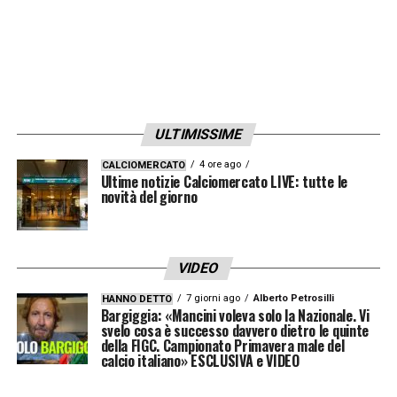
alcune richieste precise per il futuro del
calcio italiano
. Al centro ci sono temi noti da
tempo: incentivi fiscali per
settori giovanili
e
stadi di proprietà
, il riconoscimento di una
quota dei ricavi sulle
scommesse sportive
e
ULTIMISSIME
la revisione del
divieto di pubblicità del
betting
introdotto dal Decreto Dignità. Su
4 ore ago
CALCIOMERCATO
Ultime notizie Calciomercato LIVE: tutte le
questo terreno, però, non mancano le
novità del giorno
resistenze politiche. Nelle ultime ore il
vicepremier
Matteo Salvini
ha spiegato di
VIDEO
preferire “qualche volto nuovo” rispetto a
7 giorni ago
Alberto Petrosilli
HANNO DETTO
Malagò
, segnale di una freddezza che
Bargiggia: «Mancini voleva solo la Nazionale. Vi
svelo cosa è successo davvero dietro le quinte
potrebbe pesare nel dialogo istituzionale
della FIGC. Campionato Primavera male del
successivo. In ogni caso, la
Serie A
sembra
calcio italiano» ESCLUSIVA e VIDEO
pronta a essere la prima componente