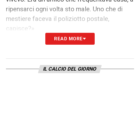
ripensarci ogni volta sto male. Uno che di
mestiere faceva il poliziotto postale,
capisce?»
READ MORE
LE LETTERE –
«Papà aveva messo le lettere
una sull’altra, sono alte più di un metro. Le
rileggeva ogni volta per capire chi potesse
IL CALCIO DEL GIORNO
essere l’autore. Ce lo avevamo in casa, fu lui
a intuirlo. Quella vicenda ci ha cambiato la
vita. Ero al campo ma non c’ero, avevo paura
che mentre ero via potesse accadere
qualcosa alla mia famiglia. Li chiamavo
spessissimo, ad ogni pausa dell’allenamento.
Stavano bene, ma temevo non fosse vero.