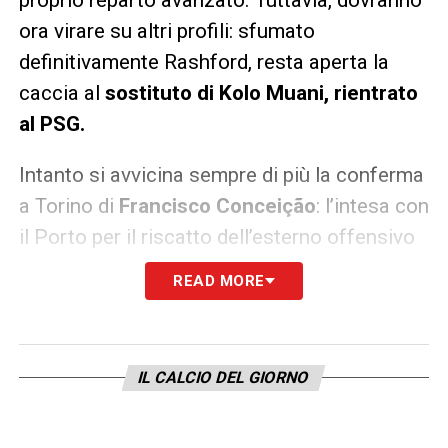
ora virare su altri profili: sfumato
definitivamente Rashford, resta aperta la
caccia al
sostituto di Kolo Muani, rientrato
al PSG.
Intanto si avvicina sempre di più la conferma
a Torino di
Francisco Conceição
: l’intesa con
il Porto per il riscatto dell’esterno offensivo
portoghese è ormai ai dettagli finali.
READ MORE
LA PLAYLIST DELLE NOSTRE TOP NEWS
IL CALCIO DEL GIORNO