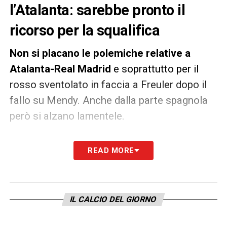
l’Atalanta: sarebbe pronto il
ricorso per la squalifica
Non si placano le polemiche relative a
Atalanta-Real Madrid
e soprattutto per il
rosso sventolato in faccia a Freuler dopo il
fallo su Mendy. Anche dalla parte spagnola
però si alzano lamentele.
Secondo quanto riportato da
AS
, il
Real
READ MORE
Madrid sarebbe pronto a fare ricorso per
annullare la squalifica di Casemiro dopo il
giallo
. Da parte nerazzurra si è protestato
IL CALCIO DEL GIORNO
anche per il mancato secondo giallo per
simulazione al brasilianol