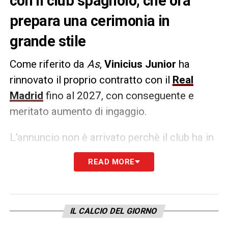
con il club spagnolo, che ora
prepara una cerimonia in
grande stile
Come riferito da
As
,
Vinicius Junior
ha
rinnovato il proprio contratto con il
Real
Madrid
fino al 2027, con conseguente e
meritato aumento di ingaggio.
L’annuncio non è arrivato perchè il club ha in
mente una grande cerimonia di
READ MORE
festeggiamento anche per altri due
prolungamenti:
quelli di Militao e Rodrygo
.
Pronta una grande celebrazione.
IL CALCIO DEL GIORNO