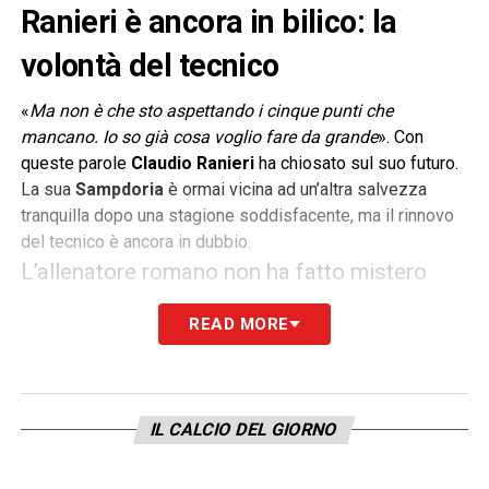
Ranieri è ancora in bilico: la
volontà del tecnico
«
Ma non è che sto aspettando i cinque punti che
mancano. Io so già cosa voglio fare da grande
». Con
queste parole
Claudio Ranieri
ha chiosato sul suo futuro.
La sua
Sampdoria
è ormai vicina ad un’altra salvezza
tranquilla dopo una stagione soddisfacente, ma il rinnovo
del tecnico è ancora in dubbio.
L’allenatore romano non ha fatto mistero
delle sue volontà: il tecnico è pronto a
READ MORE
restare almeno per un altro anno ma non ha
fretta di sedersi al tavolo delle trattative.
L’idea è quella di comprendere al meglio le
IL CALCIO DEL GIORNO
ambizioni del club.