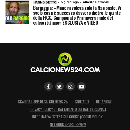
5 giorni ago
Alberto Petrosilli
HANNO DETTO
Bargiggia: «Mancini voleva solo la Nazionale. Vi
svelo cosa è successo davvero dietro le quinte
della FIGC. Campionato Primavera male del
calcio italiano» ESCLUSIVA e VIDEO
SCARICA L’APP DI CALCIO NEWS 24
CONTATTI
REDAZIONE
PRIVACY POLICY E TRATTAMENTO DEI DATI PERSONALI
INFORMATIVA ESTESA SUI COOKIE (COOKIE POLICY)
NETWORK SPORT REVIEW