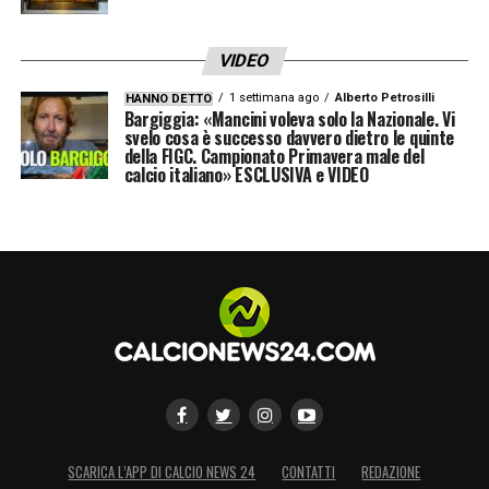
LA PLAYLIST DELLE NOSTRE TOP NEWS
VIDEO
1 settimana ago
Alberto Petrosilli
HANNO DETTO
Bargiggia: «Mancini voleva solo la Nazionale. Vi
svelo cosa è successo davvero dietro le quinte
della FIGC. Campionato Primavera male del
calcio italiano» ESCLUSIVA e VIDEO
SCARICA L’APP DI CALCIO NEWS 24
CONTATTI
REDAZIONE