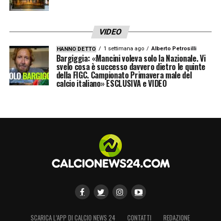
VIDEO
1 settimana ago
Alberto Petrosilli
HANNO DETTO
Bargiggia: «Mancini voleva solo la Nazionale. Vi
svelo cosa è successo davvero dietro le quinte
della FIGC. Campionato Primavera male del
calcio italiano» ESCLUSIVA e VIDEO
SCARICA L’APP DI CALCIO NEWS 24
CONTATTI
REDAZIONE