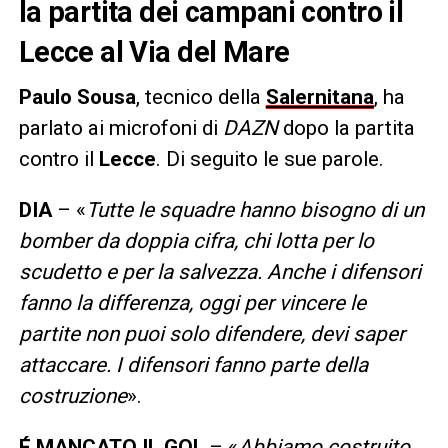
la partita dei campani contro il
Lecce al Via del Mare
Paulo Sousa
, tecnico della
Salernitana
, ha
parlato ai microfoni di
DAZN
dopo la partita
contro il
Lecce
. Di seguito le sue parole.
DIA
– «
Tutte le squadre hanno bisogno di un
bomber da doppia cifra, chi lotta per lo
scudetto e per la salvezza. Anche i difensori
fanno la differenza, oggi per vincere le
partite non puoi solo difendere, devi saper
attaccare. I difensori fanno parte della
costruzione
».
É MANCATO IL GOL
– «
Abbiamo costruito