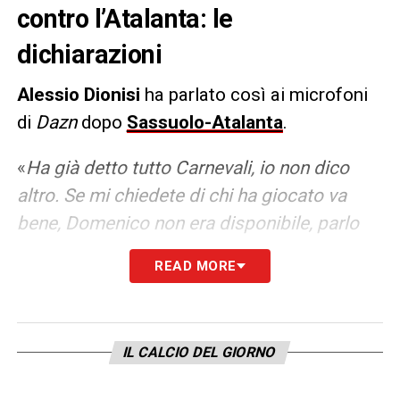
contro l’Atalanta: le
dichiarazioni
Alessio Dionisi
ha parlato così ai microfoni
di
Dazn
dopo
Sassuolo-Atalanta
.
«
Ha già detto tutto Carnevali, io non dico
altro. Se mi chiedete di chi ha giocato va
bene, Domenico non era disponibile, parlo
solo di chi era a disposizione
.
Di solito nelle
READ MORE
squadre segnano sempre gli stessi, in
Roma-Salernitana hanno segnato Belotti e
Candreva. Dobbiamo andare a cercare gol
IL CALCIO DEL GIORNO
con altri giocatori, non posso parlare di chi
non era a disposizione
»