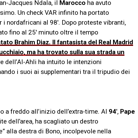
Jean-Jacques Ndala, il
Marocco
ha avuto
tesimo. Un check VAR infinito ha portato
 i nordafricani al 98′. Dopo proteste vibranti,
ato fino al 25′ minuto oltre il tempo
tato Brahim Diaz. Il fantasista del Real Madrid
ucchiaio, ma ha trovato sulla sua strada un
ere dell’Al-Ahli ha intuito le intenzioni
nando i suoi ai supplementari tra il tripudio dei
o a freddo all’inizio dell’extra-time. Al
94′
,
Pape
mite dell’area, ha scagliato un destro
e” alla destra di Bono, incolpevole nella