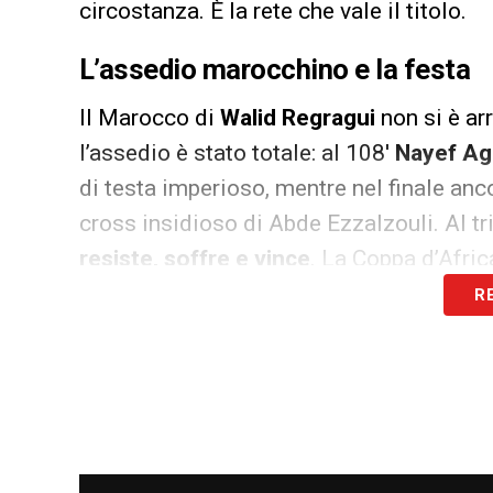
circostanza. È la rete che vale il titolo.
L’assedio marocchino e la festa
Il Marocco di
Walid Regragui
non si è a
l’assedio è stato totale: al 108′
Nayef Ag
di testa imperioso, mentre nel finale an
cross insidioso di Abde Ezzalzouli. Al tri
resiste, soffre e vince
. La Coppa d’Afric
R
LA PLAYLIST DELLE NOSTRE TOP NEW