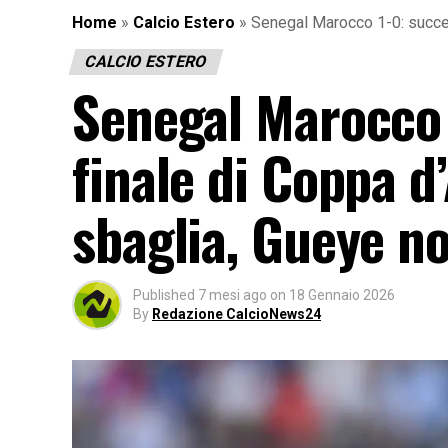
Home
»
Calcio Estero
»
Senegal Marocco 1-0: succede
CALCIO ESTERO
Senegal Marocco 
finale di Coppa d
sbaglia, Gueye no,
Published
7 mesi ago
on
18 Gennaio 2026
By
Redazione CalcioNews24