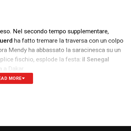
rreso. Nel secondo tempo supplementare,
uerd
ha fatto tremare la traversa con un colpo
cora Mendy ha abbassato la saracinesca su un
plice fischio, esplode la festa:
il Senegal
a a Dakar.
EAD MORE
S