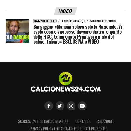
VIDEO
1 settimana ago
Alberto Petrosilli
HANNO DETTO
Bargiggia: «Mancini voleva solo la Nazionale. Vi
svelo cosa è successo davvero dietro le quinte
della FIGC. Campionato Primavera male del
calcio italiano» ESCLUSIVA e VIDEO
SCARICA L’APP DI CALCIO NEWS 24
CONTATTI
REDAZIONE
PRIVACY POLICY E TRATTAMENTO DEI DATI PERSONALI