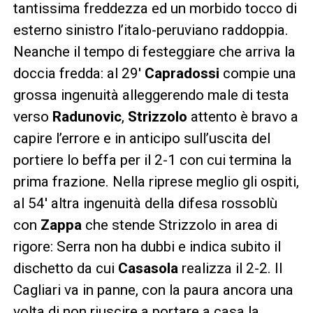
tantissima freddezza ed un morbido tocco di
esterno sinistro l’italo-peruviano raddoppia.
Neanche il tempo di festeggiare che arriva la
doccia fredda: al 29′
Capradossi
compie una
grossa ingenuità alleggerendo male di testa
verso
Radunovic
,
Strizzolo
attento è bravo a
capire l’errore e in anticipo sull’uscita del
portiere lo beffa per il 2-1 con cui termina la
prima frazione. Nella riprese meglio gli ospiti,
al 54′ altra ingenuità della difesa rossoblù
con
Zappa
che stende Strizzolo in area di
rigore: Serra non ha dubbi e indica subito il
dischetto da cui
Casasola
realizza il 2-2. Il
Cagliari va in panne, con la paura ancora una
volta di non riuscire a portare a casa la