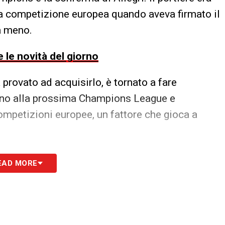
a competizione europea quando aveva firmato il
a meno.
 le novità del giorno
 provato ad acquisirlo, è tornato a fare
anno alla prossima Champions League e
ompetizioni europee, un fattore che gioca a
flessioni di
Allegri
, che l’ha convinto a rimanere
EAD MORE
 da capitano e un progetto vincente. Nonostante
 qualificazione alla Champions e Allegri dovesse
ercare una nuova opportunità in un club che gli
i.