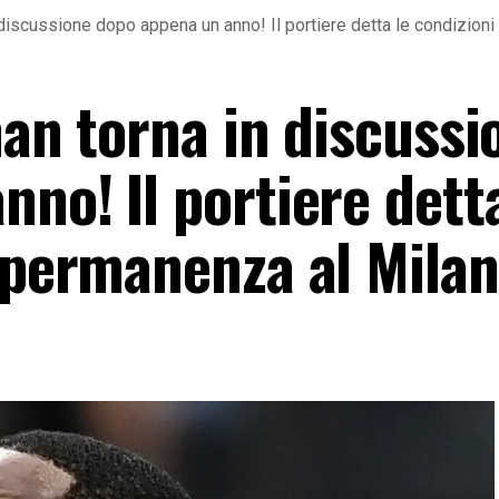
n discussione dopo appena un anno! Il portiere detta le condizion
nan torna in discussi
no! Il portiere detta
a permanenza al Milan