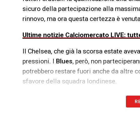
sicuro della partecipazione alla massim
rinnovo, ma ora questa certezza è venut
Ultime notizie Calciomercato LIVE: tutte
Il Chelsea, che già la scorsa estate aveva
pressioni. I
Blues
, però, non parteciper
potrebbero restare fuori anche da altre c
sfavore della squadra londinese.
Maignan è sempre stato al centro delle ri
R
nel 2023, proponendogli anche la fascia
ciò, se il Milan non dovesse centrare la
lasciare, Maignan potrebbe decidere di c
garantisca di competere ai massimi livell