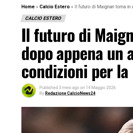
Home
»
Calcio Estero
»
Il futuro di Maignan torna i
CALCIO ESTERO
Il futuro di Maig
dopo appena un an
condizioni per l
Published
3 mesi ago
on
14 Maggio 2026
By
Redazione CalcioNews24