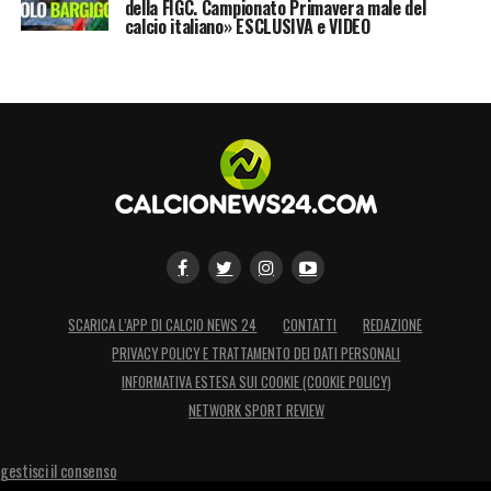
della FIGC. Campionato Primavera male del
calcio italiano» ESCLUSIVA e VIDEO
SCARICA L’APP DI CALCIO NEWS 24
CONTATTI
REDAZIONE
PRIVACY POLICY E TRATTAMENTO DEI DATI PERSONALI
INFORMATIVA ESTESA SUI COOKIE (COOKIE POLICY)
NETWORK SPORT REVIEW
gestisci il consenso