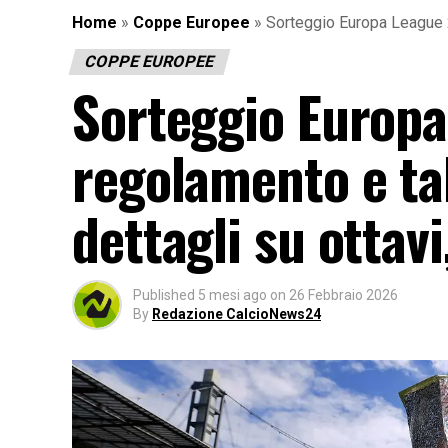
Home
»
Coppe Europee
»
Sorteggio Europa League 20
COPPE EUROPEE
Sorteggio Europa
regolamento e tab
dettagli su ottavi
Published
5 mesi ago
on
26 Febbraio 2026
By
Redazione CalcioNews24