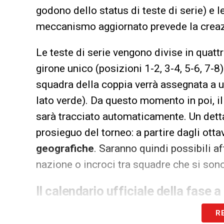
godono dello status di teste di serie) e le
meccanismo aggiornato prevede la creazio
Le teste di serie vengono divise in quattr
girone unico (posizioni 1-2, 3-4, 5-6, 7-8
squadra della coppia verrà assegnata a u
lato verde). Da questo momento in poi, il 
sarà tracciato automaticamente. Un dett
prosieguo del torneo: a partire dagli ottav
geografiche
. Saranno quindi possibili af
nazione o incroci tra squadre che si son
Il calendario ufficiale della fase 
La strada che porta alla finalissima in Tu
R