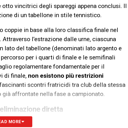
 otto vincitrici degli spareggi appena conclusi. Il
ne di un tabellone in stile tennistico.
o coppie in base alla loro classifica finale nel
). Attraverso l’estrazione dalle urne, ciascuna
n lato del tabellone (denominati lato argento e
percorso per i quarti di finale e le semifinali
aglio regolamentare fondamentale per il
i di finale,
non esistono più restrizioni
fascinanti scontri fratricidi tra club della stessa
o già affrontate nella fase a campionato.
a eliminazione diretta
rchia sarà intensa. Di seguito le date ufficiali
EAD MORE