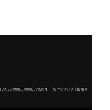
TESA SUI COOKIE (COOKIE POLICY)
NETWORK SPORT REVIEW