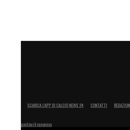
fissate dalla UEFA:
Ottavi di finale:
12 e 19 marzo 2026
Quarti di finale:
9 e 16 aprile 2026
Semifinali:
30 aprile e 7 maggio 2026
Finale:
20 maggio 2026 (Istanbul)
L’amministrazione UEFA, come di consueto,
in caso di sovrapposizioni logistiche e co
stessa città o situati in un raggio di 50 k
pubblicato la sera stessa del sorteggio.
SCARICA L’APP DI CALCIO NEWS 24
CONTATTI
REDAZION
LA PLAYLIST DELLE NOSTRE TOP NEW
gestisci il consenso