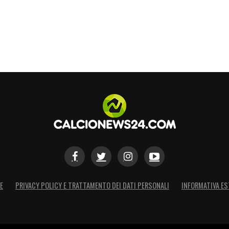
 si riserva il diritto di modificare date e orari
nflitti (ad esempio, per club appartenenti alla
m). Il calendario definitivo degli ottavi sarà
E
PRIVACY POLICY E TRATTAMENTO DEI DATI PERSONALI
INFORMATIVA ES
S