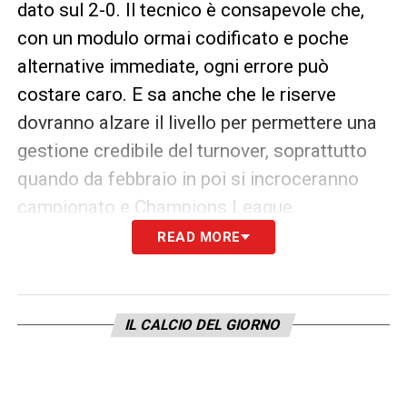
dato sul 2-0. Il tecnico è consapevole che,
con un modulo ormai codificato e poche
alternative immediate, ogni errore può
costare caro. E sa anche che le riserve
dovranno alzare il livello per permettere una
gestione credibile del turnover, soprattutto
quando da febbraio in poi si incroceranno
campionato e Champions League.
READ MORE
Senza aiuti dal mercato, il calendario delle
prossime settimane – Pisa, Lecce, Sassuolo,
Cremonese e Cagliari – offre comunque
IL CALCIO DEL GIORNO
un’occasione enorme: tentare l’assalto alla
vetta prima del ritorno del confronto diretto
con il Napoli. Per riuscirci, però, servirà un