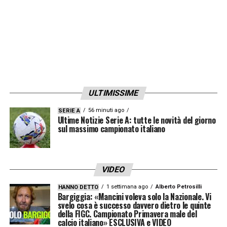
ulteriore salto di qualità, soprattutto nella
velocità di palleggio e nella continuità
mentale. Spalletti lo sa bene. Ed è anche per
questo che, nonostante le vittorie, appare
sempre più stanco: sta spremendo la
Juventus fino all’ultima stilla, nel tentativo di
ULTIMISSIME
riportarla dove, per storia e ambizione, sente
56 minuti ago
SERIE A
che debba stare.ardia.
Ultime Notizie Serie A: tutte le novità del giorno
sul massimo campionato italiano
LA PLAYLIST DELLE NOSTRE TOP NEWS
VIDEO
1 settimana ago
Alberto Petrosilli
HANNO DETTO
Bargiggia: «Mancini voleva solo la Nazionale. Vi
svelo cosa è successo davvero dietro le quinte
della FIGC. Campionato Primavera male del
calcio italiano» ESCLUSIVA e VIDEO