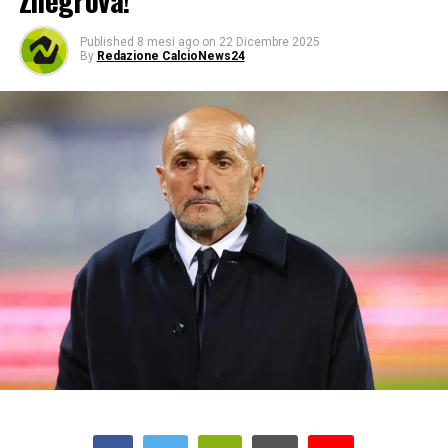
Zhegrova!
Published
8 mesi ago
on
22 Dicembre 2025
By
Redazione CalcioNews24