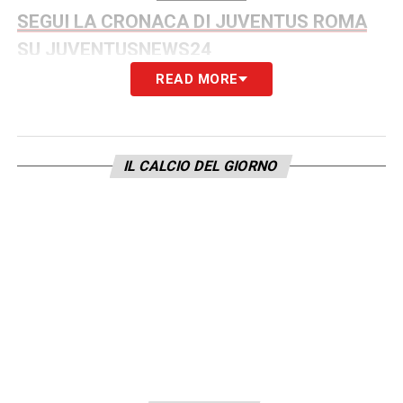
SEGUI LA CRONACA DI JUVENTUS ROMA
SU JUVENTUSNEWS24
READ MORE
FORMAZIONI UFFICIALI
Juve (3-4-2-1)
: Di Gregorio; Kalulu, Bremer,
IL CALCIO DEL GIORNO
Kelly; McKennie, Locatelli, Thuram,
Cambiaso; Conceicao, Yildiz; Openda.
All
.
Spalletti.
A disp
. Perin, Scaglia, Zhegrova,
Milik, Adzic, Kostic, Rugani, Joao Mario,
David, Rouhi, Pedro Felipe.
Roma (3-4-2-1)
: Svilar; Mancini, Ziolkowski,
Rensch; Celik, Koné, Cristante, Wesley; Soulé,
Pellegrini; Dybala.
All
. Gasperini.
A disp
.