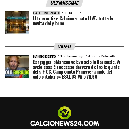
ULTIMISSIME
Vasquez, Gollini, Esmoris, Ferguson,
Tsimikas, Hermoso, Bailey, Baldanzi, Pisilli,
1 ora ago
CALCIOMERCATO
Ultime notizie Calciomercato LIVE: tutte le
Sangare, Bah, Mirra, Ghilardi, El Shaarawy.
novità del giorno
LA PLAYLIST DELLE NOSTRE TOP NEWS
VIDEO
1 settimana ago
Alberto Petrosilli
HANNO DETTO
Bargiggia: «Mancini voleva solo la Nazionale. Vi
svelo cosa è successo davvero dietro le quinte
della FIGC. Campionato Primavera male del
calcio italiano» ESCLUSIVA e VIDEO