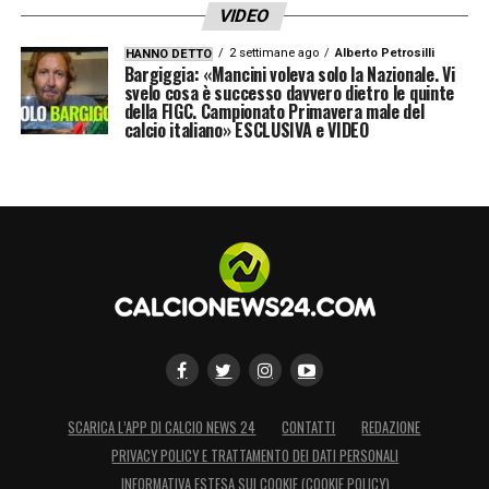
VIDEO
2 settimane ago
Alberto Petrosilli
HANNO DETTO
Bargiggia: «Mancini voleva solo la Nazionale. Vi
svelo cosa è successo davvero dietro le quinte
della FIGC. Campionato Primavera male del
calcio italiano» ESCLUSIVA e VIDEO
SCARICA L’APP DI CALCIO NEWS 24
CONTATTI
REDAZIONE
PRIVACY POLICY E TRATTAMENTO DEI DATI PERSONALI
INFORMATIVA ESTESA SUI COOKIE (COOKIE POLICY)