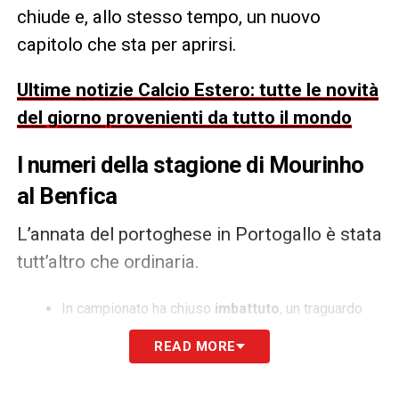
chiude e, allo stesso tempo, un nuovo
capitolo che sta per aprirsi.
Ultime notizie Calcio Estero: tutte le novità
del giorno provenienti da tutto il mondo
I numeri della stagione di Mourinho
al Benfica
L’annata del portoghese in Portogallo è stata
tutt’altro che ordinaria.
In campionato ha chiuso
imbattuto
, un traguardo
che testimonia solidità e continuità.
READ MORE
Non è però riuscito a conquistare un posto in
Champions League.