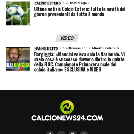
LEGGI LA CONFERENZA STAMPA
23 minuti ago
CALCIO ESTERO
Ultime notizie Calcio Estero: tutte le novità del
COMPLETA SU INTERNEWS24
giorno provenienti da tutto il mondo
LA PLAYLIST DELLE NOSTRE TOP NEWS
VIDEO
1 settimana ago
Alberto Petrosilli
HANNO DETTO
Bargiggia: «Mancini voleva solo la Nazionale. Vi
svelo cosa è successo davvero dietro le quinte
della FIGC. Campionato Primavera male del
calcio italiano» ESCLUSIVA e VIDEO