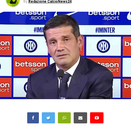
By
Redazione CalcioNews24