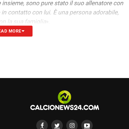
insieme, sono pure stato il suo allenatore con
 in contatto con lui. È una persona adorabile,
on la sua famiglia
».
EAD MORE
o sul Malmoe. Ma certo che mi piacerebbe, amo
S