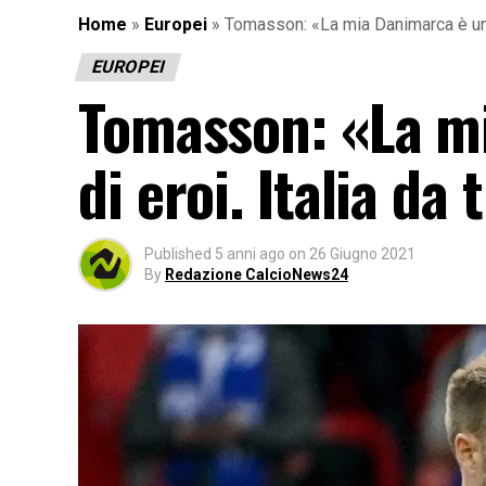
Home
»
Europei
»
Tomasson: «La mia Danimarca è un g
EUROPEI
Tomasson: «La m
di eroi. Italia da 
Published
5 anni ago
on
26 Giugno 2021
By
Redazione CalcioNews24