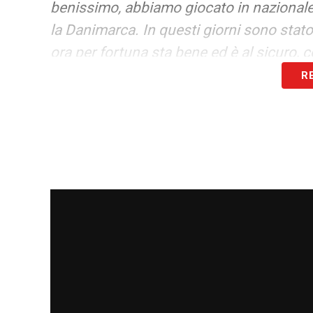
benissimo, abbiamo giocato in nazionale 
la Danimarca. In questi giorni sono stato
ora per fortuna sta bene ed è al sicuro, c
R
RITORNO IN ITALIA –
«
Sono concentrat
il calcio italiano
».
LA PLAYLIST DELLE NOSTRE TOP NEW