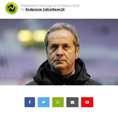
Published
5 mesi ago
on
25 Marzo 2026
By
Redazione CalcioNews24