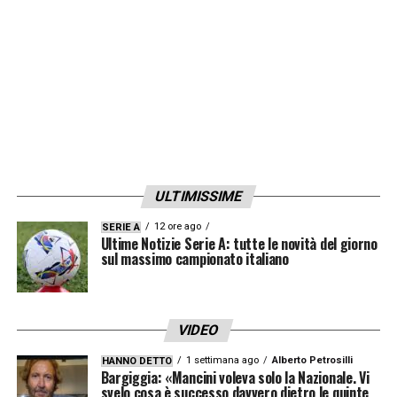
ULTIMISSIME
12 ore ago
SERIE A
Ultime Notizie Serie A: tutte le novità del giorno
sul massimo campionato italiano
VIDEO
1 settimana ago
Alberto Petrosilli
HANNO DETTO
Bargiggia: «Mancini voleva solo la Nazionale. Vi
svelo cosa è successo davvero dietro le quinte