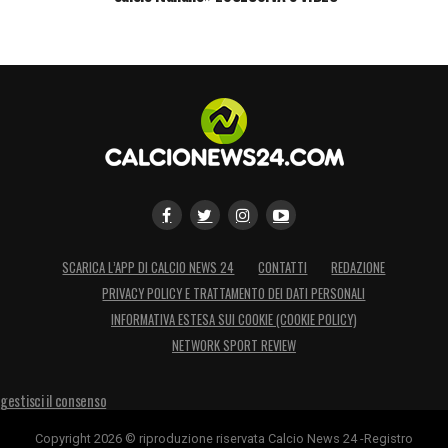
che ha riscattato il suo cartellino. Dalla
formazione ligure è passato all’Atalanta
dove ha disputato cinque stagioni prima di
trasferirsi al Toro nel settembre 2023. Ad
oggi con i granata può vantare 45 presenze
e 16 reti. Per l’attaccante anche 34
apparizioni e 4 gol con la nazionale della
Colombia.
SCARICA L’APP DI CALCIO NEWS 24
CONTATTI
REDAZIONE
Avanti insieme: buon lavoro, Sempre Forza
PRIVACY POLICY E TRATTAMENTO DEI DATI PERSONALI
Toro!»
INFORMATIVA ESTESA SUI COOKIE (COOKIE POLICY)
NETWORK SPORT REVIEW
LA PLAYLIST DELLE NOSTRE TOP NEWS
gestisci il consenso
Copyright 2026 © riproduzione riservata Calcio News 24 -Registro