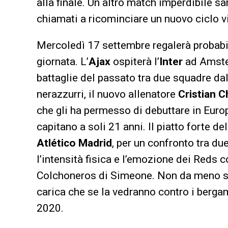
alla finale. Un altro match imperdibile s
chiamati a ricominciare un nuovo ciclo v
Mercoledì 17 settembre regalerà probabi
giornata. L’
Ajax
ospiterà l’
Inter
ad Amster
battaglie del passato tra due squadre dall
nerazzurri, il nuovo allenatore
Cristian 
che gli ha permesso di debuttare in Europ
capitano a soli 21 anni. Il piatto forte d
Atlético Madrid
, per un confronto tra du
l’intensità fisica e l’emozione dei Reds 
Colchoneros di Simeone. Non da meno 
carica che se la vedranno contro i bergam
2020.