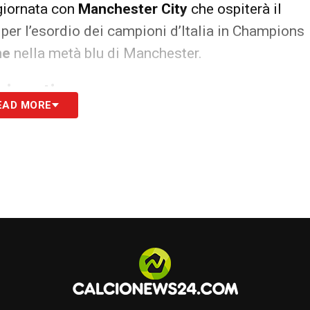
giornata con
Manchester City
che ospiterà il
 per l’esordio dei campioni d’Italia in Champions
ne
nella metà blu di Manchester.
sionati
EAD MORE
esenta un evento che va oltre il semplice
lle grandi notti europee spinge molti
 più intenso, spesso accompagnando il tifo con
to emotivo. In questi casi, è importante
 chi si approccia a queste forme di
o piattaforme che garantiscono tutela della
i
, che rappresentano una valida alternativa per
tà nelle loro esperienze di gioco online.