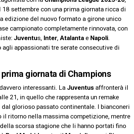
al 18 settembre con una prima giornata ricca di
da edizione del nuovo formato a girone unico
 fase campionato completamente rinnovata, con
niste:
Juventu
s,
Inter
,
Atalanta
e
Napoli
.
 agli appassionati tre serate consecutive di
la prima giornata di Champions
 davvero interessanti. La
Juventus
affronterà il
alle 21, in quello che rappresenta un remake
b dal glorioso passato continentale. I bianconeri
po il ritorno nella massima competizione, mentre
 della scorsa stagione che li hanno portati fino