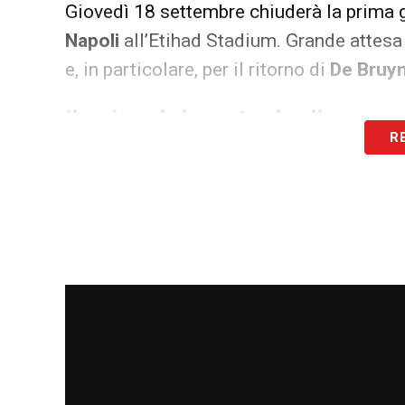
Giovedì 18 settembre chiuderà la prima 
Napoli
all’Etihad Stadium. Grande attesa
e, in particolare, per il ritorno di
De Bruy
Il coinvolgimento degli appas
R
Il
ritorno della Champions League
rappr
aspetto sportivo, tanto che l’emozione de
appassionati a vivere le partite in modo
pronostici che aumentano il coinvolgimen
ribadire l’importanza della
sicurezza
per
intrattenimento. A tal proposito, esiston
privacy, come i
casino non aams affidabil
gli utenti che cercano maggiore flessibili