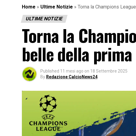
Home
»
Ultime Notizie
»
Torna la Champions League: 
ULTIME NOTIZIE
Torna la Champion
belle della prima
Published
11 mesi ago
on
18 Settembre 2025
By
Redazione CalcioNews24