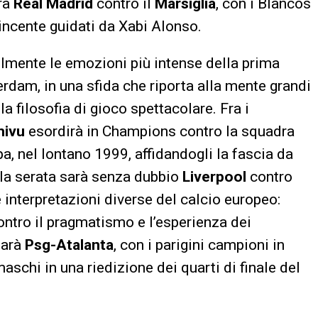
arà
Real Madrid
contro il
Marsiglia
, con i Blancos
incente guidati da Xabi Alonso.
lmente le emozioni più intense della prima
dam, in una sfida che riporta alla mente grandi
a filosofia di gioco spettacolare. Fra i
Chivu
esordirà in Champions contro la squadra
a, nel lontano 1999, affidandogli la fascia da
ella serata sarà senza dubbio
Liverpool
contro
e interpretazioni diverse del calcio europeo:
contro il pragmatismo e l’esperienza dei
sarà
Psg-Atalanta
, con i parigini campioni in
aschi in una riedizione dei quarti di finale del