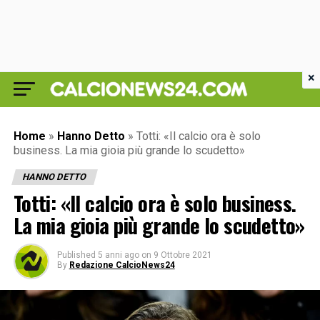
×
Home
»
Hanno Detto
»
Totti: «Il calcio ora è solo
business. La mia gioia più grande lo scudetto»
HANNO DETTO
Totti: «Il calcio ora è solo business.
La mia gioia più grande lo scudetto»
Published
5 anni ago
on
9 Ottobre 2021
By
Redazione CalcioNews24