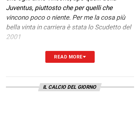
Juventus, piuttosto che per quelli che
vincono poco o niente. Per me la cosa più
bella vinta in carriera è stata lo Scudetto del
2001
IL PRESENTE
– «
Il mio principale obiettivo
READ MORE
adesso è quello di trovare giocatori
talentuosi e promettenti.
Ci proverò con
tutto quello che ho per fare bene
»
IL CALCIO DEL GIORNO
LA PLAYLIST DELLE NOSTRE TOP NEWS