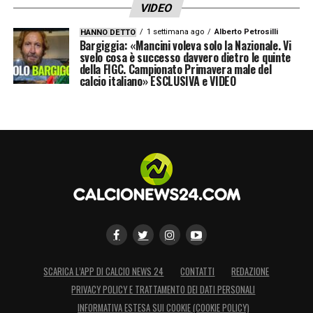
VIDEO
1 settimana ago
Alberto Petrosilli
HANNO DETTO
Bargiggia: «Mancini voleva solo la Nazionale. Vi
svelo cosa è successo davvero dietro le quinte
della FIGC. Campionato Primavera male del
calcio italiano» ESCLUSIVA e VIDEO
SCARICA L’APP DI CALCIO NEWS 24
CONTATTI
REDAZIONE
PRIVACY POLICY E TRATTAMENTO DEI DATI PERSONALI
INFORMATIVA ESTESA SUI COOKIE (COOKIE POLICY)