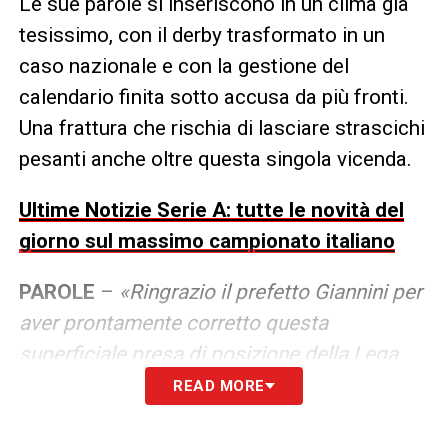
Le sue parole si inseriscono in un clima già
tesissimo, con il derby trasformato in un
caso nazionale e con la gestione del
calendario finita sotto accusa da più fronti.
Una frattura che rischia di lasciare strascichi
pesanti anche oltre questa singola vicenda.
Ultime Notizie Serie A: tutte le novità del
giorno sul massimo campionato italiano
PAROLE
–
«Ringrazio il prefetto Giannini per
aver prontamente corretto questa
superficiale presa di posizione della Lega
calcio, che mi auguro in futuro sappia
READ MORE
pianificare meglio il proprio calendario.
Penso tutto il male possibile della Lega.