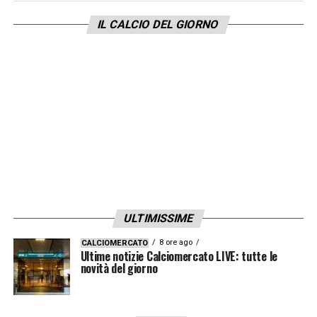
Dimostra tutto il suo egoismo e la sua
IL CALCIO DEL GIORNO
incapacità di programmazione. Non si può
rischiare, non si può scommettere sulla pelle
di una città. È una questione imperdonabile:
la Lega non si sostituisca a chi si occupa di
sicurezza».
ULTIMISSIME
8 ore ago
CALCIOMERCATO
Ultime notizie Calciomercato LIVE: tutte le
novità del giorno