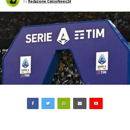
By
Redazione CalcioNews24