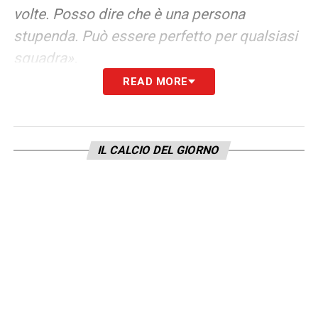
volte. Posso dire che è una persona
stupenda. Può essere perfetto per qualsiasi
squadra».
READ MORE
SU CRISTIAN E IL CALCIO –
«Gioca a calcio
con piacere e si diverte, ma purtroppo deve
portare il peso del nostro cognome. Anche
IL CALCIO DEL GIORNO
se lui la prende con molta calma. Penso che
ogni giovane abbia i suoi obiettivi e i suoi
sogni. Molte persone vorrebbero diventare
giocatori di Serie A e i giovani hanno
bisogno di aiuto. Date loro una possibilità. Il
problema per molti giovani calciatori sono i
loro genitori. Mandano il figlio a giocare a
calcio senza chiedergli la sua opinione. Il