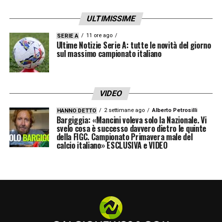
bambino lo sente e gioca con forza. Questo
ULTIMISSIME
è sbagliato. Il calcio deve essere solo
11 ore ago
SERIE A
divertimento».
Ultime Notizie Serie A: tutte le novità del giorno
sul massimo campionato italiano
LA PLAYLIST DELLE NOSTRE TOP NEWS
VIDEO
2 settimane ago
Alberto Petrosilli
HANNO DETTO
Bargiggia: «Mancini voleva solo la Nazionale. Vi
svelo cosa è successo davvero dietro le quinte
della FIGC. Campionato Primavera male del
calcio italiano» ESCLUSIVA e VIDEO