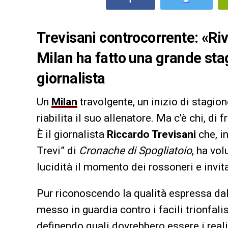
Trevisani controcorrente: «Rivi
Milan ha fatto una grande sta
giornalista
Un
Milan
travolgente, un inizio di stagio
riabilita il suo allenatore. Ma c’è chi, di
È il giornalista
Riccardo Trevisani
che, i
Trevi” di
Cronache di Spogliatoio
, ha vo
lucidità il momento dei rossoneri e invita
Pur riconoscendo la qualità espressa dal
messo in guardia contro i facili trionfal
definendo quali dovrebbero essere i reali 