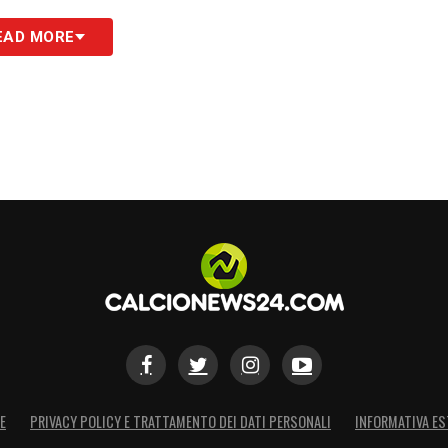
ra pulita, bella, dominata negli spazi. Pensavamo
EAD MORE
so credo che i rossoneri dovrebbero cercare di
o un centrocampo super qualitativo, giocatori
ic e Rabiot che fa mezza squadra.
tato della Serie A, Pulisic un genio del calcio
ottimo calciatore ed è già meglio del Theo
ale che ogni tanto si fa male. Ha una difesa che
di più. Però sono 4 partite con Lecce, Udinese,
tta per lo scudetto, la rivincita di Allegri.
nno scorso, e quest’anno l’hanno ulteriormente
rto posto e devono stare lì. Per me sono la
sarà se faranno 82 punti e non vinceranno lo
 stagione fantastica. Ma facciamola sviluppare
E
PRIVACY POLICY E TRATTAMENTO DEI DATI PERSONALI
INFORMATIVA ES
c’è ancora Leao.